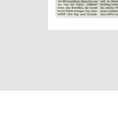
2026 Förderverein Frauenhaus Iserlohn e.V.